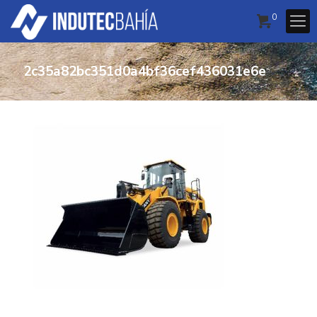
0
2c35a82bc351d0a4bf36cef436031e6e