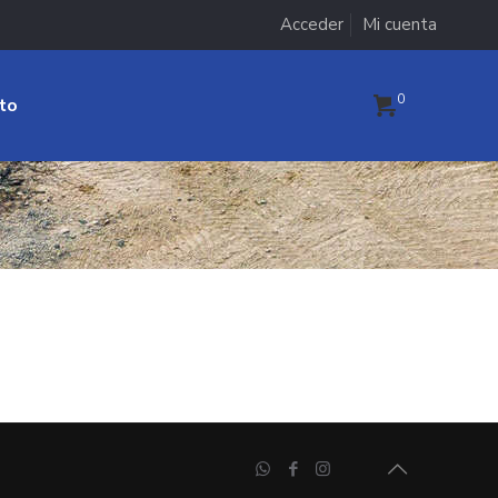
Acceder
Mi cuenta
0
to