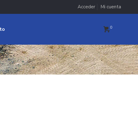
Acceder
Mi cuenta
0
to