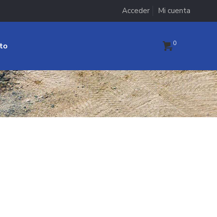
Acceder
Mi cuenta
0
to