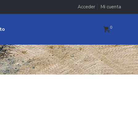
Acceder
Mi cuenta
0
to