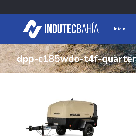
Inicio
dpp-c185wdo-t4f-quarter