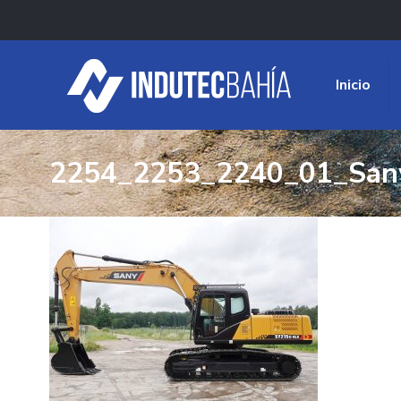
Inicio
2254_2253_2240_01_San