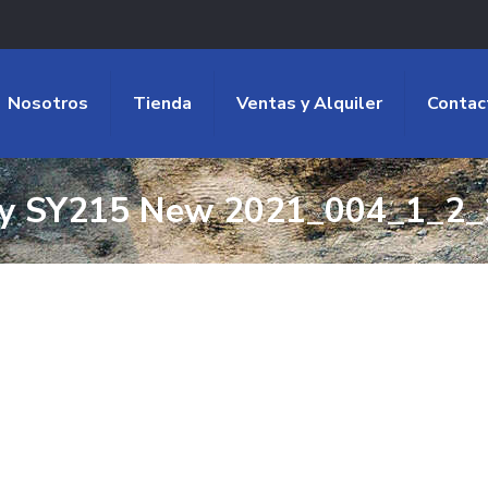
Nosotros
Tienda
Ventas y Alquiler
Contac
y SY215 New 2021_004_1_2_