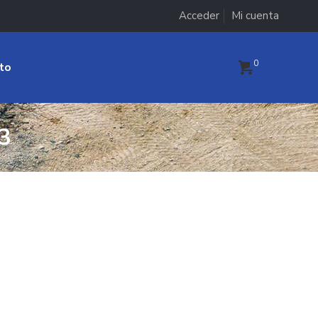
Acceder
Mi cuenta
0
to
3