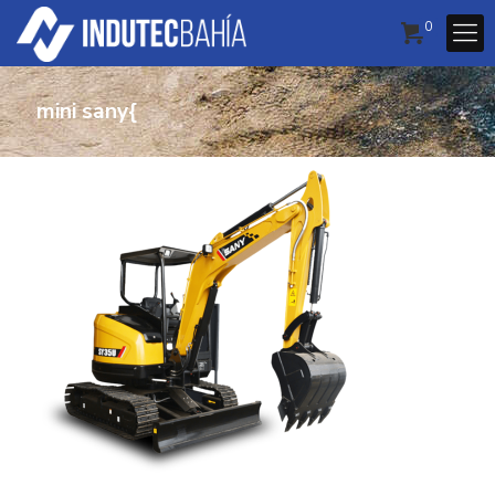
0
mini sany{