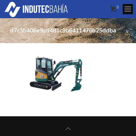
0
d7c3b406e9cd481c9b6411476b25ddba