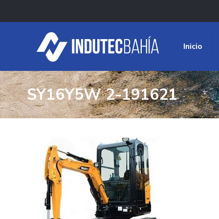
Inicio
SY16Y5W 2-191621