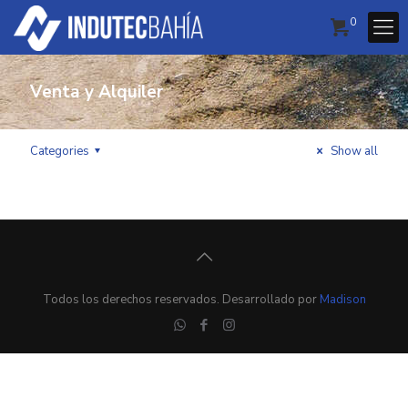
0
Venta y Alquiler
Categories
Show all
Todos los derechos reservados. Desarrollado por
Madison