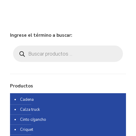
Ingrese el término a buscar:
Búsqueda
de
productos
Productos
Cadena
Calza truck
Cinto c/gancho
Criquet