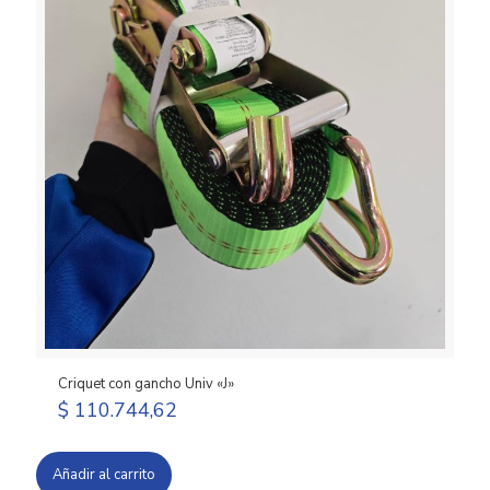
Criquet con gancho Univ «J»
$
110.744,62
Añadir al carrito