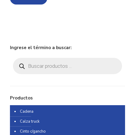
Ingrese el término a buscar:
Búsqueda
de
productos
Productos
Cadena
Calza truck
Cinto c/gancho