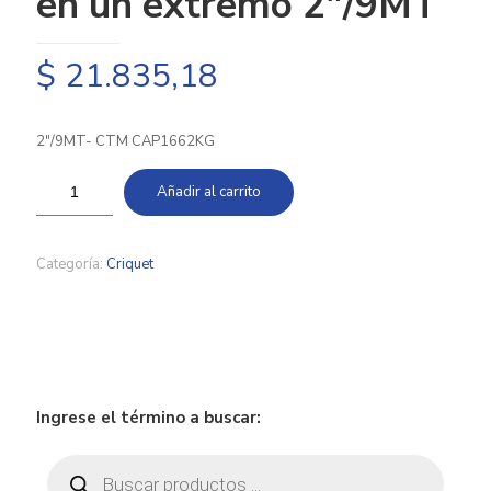
en un extremo 2″/9MT
$
21.835,18
2″/9MT- CTM CAP1662KG
Añadir al carrito
Categoría:
Criquet
Ingrese el término a buscar:
Búsqueda
de
productos