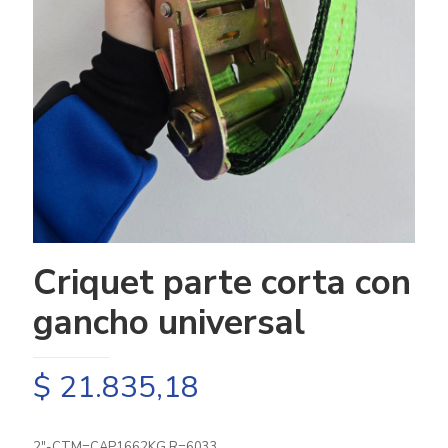
Criquet parte corta con
gancho universal
$
21.835,18
2″-CTM=CAP1662KG R=6033