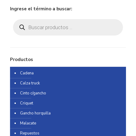
Ingrese el término a buscar:
Búsqueda
de
productos
Productos
Cadena
Calza truck
Cinto c/gancho
Criquet
Gancho horquilla
Malacate
Repuestos