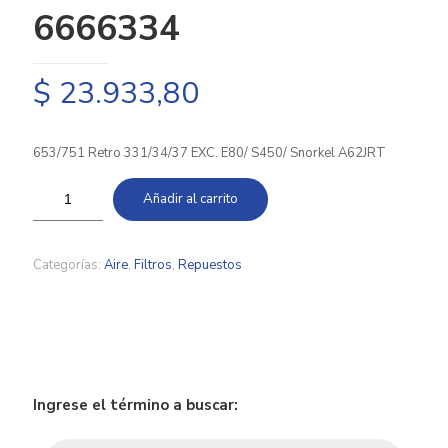
6666334
$
23.933,80
653/751 Retro 331/34/37 EXC. E80/ S450/ Snorkel A62JRT
Añadir al carrito
Categorías:
Aire
,
Filtros
,
Repuestos
Ingrese el término a buscar:
Búsqueda