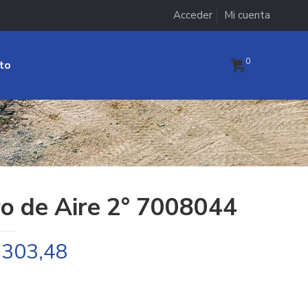
Acceder
Mi cuenta
0
to
ro de Aire 2° 7008044
.303,48