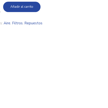
Añadir al carrito
s:
Aire
,
Filtros
,
Repuestos