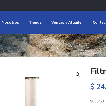
Nosotros
Tienda
Ventas y Alquiler
Contac
Filt
$
24
S630/50