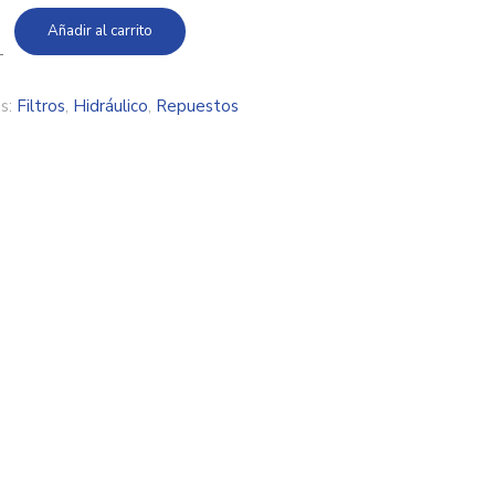
Añadir al carrito
s:
Filtros
,
Hidráulico
,
Repuestos