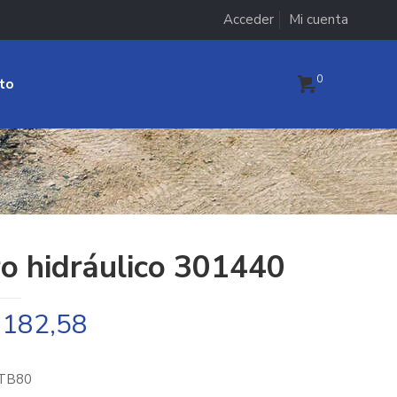
Acceder
Mi cuenta
0
to
ro hidráulico 301440
.182,58
 TB80