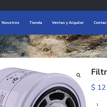
Nosotros
Tienda
Ventas y Alquiler
Contac
Filt
$
12