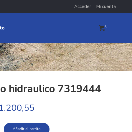
Acceder
Mi cuenta
0
to
ro hidraulico 7319444
1.200,55
Añadir al carrito