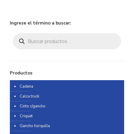
Ingrese el término a buscar:
Búsqueda
de
productos
Productos
Cadena
Calza truck
Cinto c/gancho
Criquet
Gancho horquilla