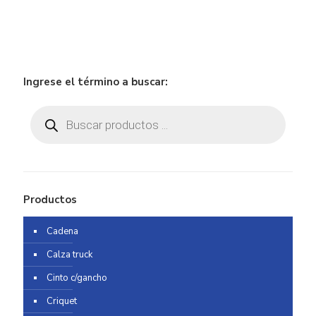
Ingrese el término a buscar:
Búsqueda
de
productos
Productos
Cadena
Calza truck
Cinto c/gancho
Criquet