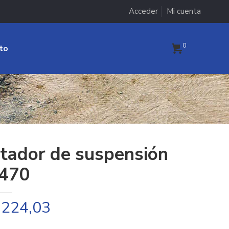
Acceder
Mi cuenta
0
to
itador de suspensión
470
.224,03