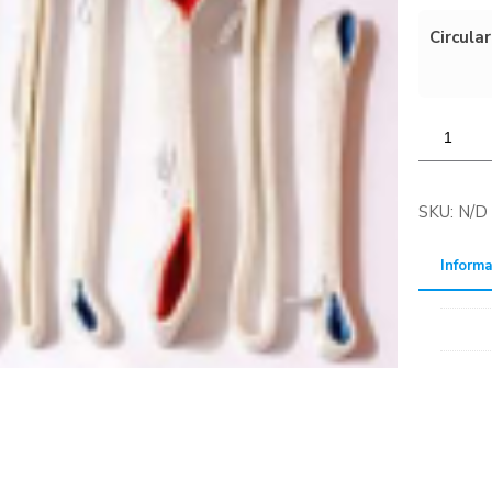
Circular
SKU:
N/D
Informa